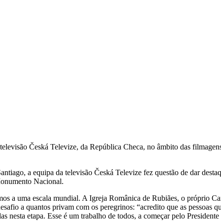
levisão Česká Televize, da República Checa, no âmbito das filmagens 
iago, a equipa da televisão Česká Televize fez questão de dar destaqu
 Monumento Nacional.
rmos a uma escala mundial. A Igreja Românica de Rubiães, o próprio Ca
esafio a quantos privam com os peregrinos: “acredito que as pessoas 
das nesta etapa. Esse é um trabalho de todos, a começar pelo Presiden