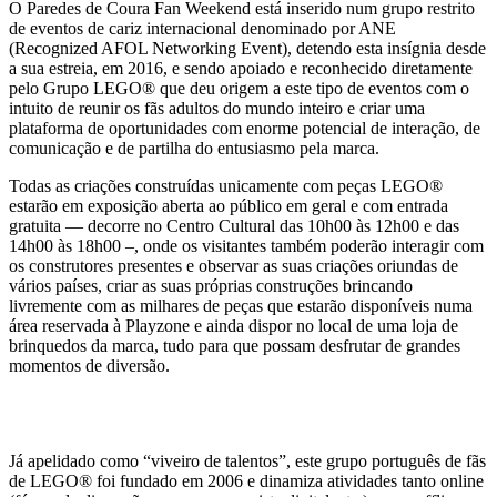
O Paredes de Coura Fan Weekend está inserido num grupo restrito
de eventos de cariz internacional denominado por ANE
(Recognized AFOL Networking Event), detendo esta insígnia desde
a sua estreia, em 2016, e sendo apoiado e reconhecido diretamente
pelo Grupo LEGO® que deu origem a este tipo de eventos com o
intuito de reunir os fãs adultos do mundo inteiro e criar uma
plataforma de oportunidades com enorme potencial de interação, de
comunicação e de partilha do entusiasmo pela marca.
Todas as criações construídas unicamente com peças LEGO®
estarão em exposição aberta ao público em geral e com entrada
gratuita — decorre no Centro Cultural das 10h00 às 12h00 e das
14h00 às 18h00 –, onde os visitantes também poderão interagir com
os construtores presentes e observar as suas criações oriundas de
vários países, criar as suas próprias construções brincando
livremente com as milhares de peças que estarão disponíveis numa
área reservada à Playzone e ainda dispor no local de uma loja de
brinquedos da marca, tudo para que possam desfrutar de grandes
momentos de diversão.
Já apelidado como “viveiro de talentos”, este grupo português de fãs
de LEGO® foi fundado em 2006 e dinamiza atividades tanto online