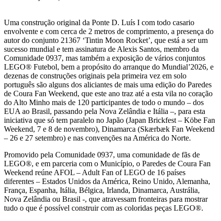
Uma construção original da Ponte D. Luís I com todo casario
envolvente e com cerca de 2 metros de comprimento, a presença do
autor do conjunto 21367 ‘Tintin Moon Rocket’, que está a ser um
sucesso mundial e tem assinatura de Alexis Santos, membro da
Comunidade 0937, mas também a exposição de vários conjuntos
LEGO® Futebol, bem a propósito do arranque do Mundial’2026, e
dezenas de construções originais pela primeira vez em solo
português são alguns dos aliciantes de mais uma edição do Paredes
de Coura Fan Weekend, que este ano traz até a esta vila no coração
do Alto Minho mais de 120 participantes de todo o mundo – dos
EUA ao Brasil, passando pela Nova Zelândia e Itália –, para esta
iniciativa que só tem paralelo no Japão (Japan Brickfest – Köbe Fan
Weekend, 7 e 8 de novembro), Dinamarca (Skærbæk Fan Weekend
– 26 e 27 setembro) e nas convenções na América do Norte.
Promovido pela Comunidade 0937, uma comunidade de fãs de
LEGO®, e em parceria com o Município, o Paredes de Coura Fan
Weekend reúne AFOL – Adult Fan of LEGO de 16 países
diferentes – Estados Unidos da América, Reino Unido, Alemanha,
França, Espanha, Itália, Bélgica, Irlanda, Dinamarca, Austrália,
Nova Zelândia ou Brasil -, que atravessam fronteiras para mostrar
tudo o que é possível construir com as coloridas peças LEGO®.