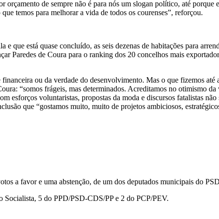
aior orçamento de sempre não é para nós um slogan político, até porque
que temos para melhorar a vida de todos os courenses”, reforçou.
ila e que está quase concluído, as seis dezenas de habitações para arr
ançar Paredes de Coura para o ranking dos 20 concelhos mais exportador
inanceira ou da verdade do desenvolvimento. Mas o que fizemos até ag
 Coura: “somos frágeis, mas determinados. Acreditamos no otimismo da
m esforços voluntaristas, propostas da moda e discursos fatalistas não
onclusão que “gostamos muito, muito de projetos ambiciosos, estratégi
otos a favor e uma abstenção, de um dos deputados municipais do PSD
ido Socialista, 5 do PPD/PSD-CDS/PP e 2 do PCP/PEV.