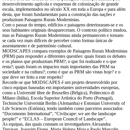
desenvolvimento agrícola e esquemas de colonização de grande
escala, implementados no século XX em toda a Europa e para além
desta, que foram fundamentais para a construção das nações e
produziram Paisagens Rurais Modernistas.
Com o passar do tempo, edifícios e paisagens deterioraram-se e os
seus habitantes originais desapareceram. O contexto político mudou,
mas as Paisagens Rurais Modernistas ainda permanecem e tornam-
se cada vez mais difíceis de perceber como formas únicas de
assentamento e de património cultural.
MODSCAPES compara exemplos de Paisagens Rurais Modernistas
(PRM) para responder a diferentes questões: quais foram os debates
e os planos que produziram PRM?; o que foi realizado e o que
resta?; quais foram os impactos mais importantes das PRM na
sociedade e na cultura?; como é que as PRM são vistas hoje? e o
que deve ser feito a este respeito?
Recorde-se que MODSCAPES é um projeto desenvolvido por
cinco equipas baseadas em importantes universidades europeias,
como a Université libre de Bruxelles (Bélgica), Politecnico di
Milano (Itália), Escola Superior Artística do Porto (Portugal),
Technische Universität Berlin (Alemanha) e Estonian University of
Life Sciences (Estónia), tendo também como parceiros associados
“Docomomo International”, “Civilscape: we are the landscape
people!” e “ECLAS – European Council of Landscape”.
As equipas, das quais constam os investigadores Alexandra
Trevisan, Joaquim Flores, Maria Helena Maia e Paolo Marcolin