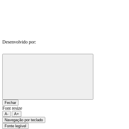
Desenvolvido por:
Fechar
Font resize
A-
A+
Navegação por teclado
Fonte legível