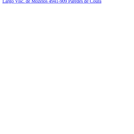
Largo Visc. de Mozelos
4941-909 Paredes de Coura