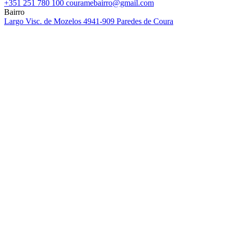
+351 251 780 100
couramebairro@gmail.com
Bairro
Largo Visc. de Mozelos
4941-909 Paredes de Coura