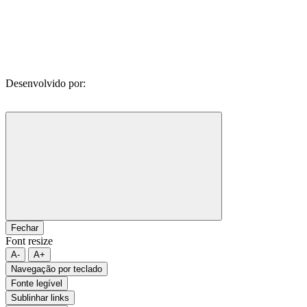
Desenvolvido por:
Fechar
Font resize
A-
A+
Navegação por teclado
Fonte legível
Sublinhar links