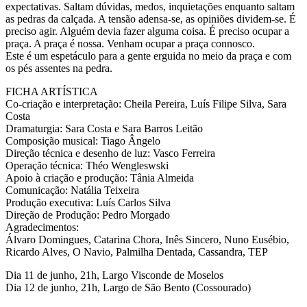
expectativas. Saltam dúvidas, medos, inquietações enquanto saltam
as pedras da calçada. A tensão adensa-se, as opiniões dividem-se. É
preciso agir. Alguém devia fazer alguma coisa. É preciso ocupar a
praça. A praça é nossa. Venham ocupar a praça connosco.
Este é um espetáculo para a gente erguida no meio da praça e com
os pés assentes na pedra.
FICHA ARTÍSTICA
Co-criação e interpretação: Cheila Pereira, Luís Filipe Silva, Sara
Costa
Dramaturgia: Sara Costa e Sara Barros Leitão
Composição musical: Tiago Ângelo
Direção técnica e desenho de luz: Vasco Ferreira
Operação técnica: Théo Wengleswski
Apoio à criação e produção: Tânia Almeida
Comunicação: Natália Teixeira
Produção executiva: Luís Carlos Silva
Direção de Produção: Pedro Morgado
Agradecimentos:
Álvaro Domingues, Catarina Chora, Inês Sincero, Nuno Eusébio,
Ricardo Alves, O Navio, Palmilha Dentada, Cassandra, TEP
Dia 11 de junho, 21h, Largo Visconde de Moselos
Dia 12 de junho, 21h, Largo de São Bento (Cossourado)