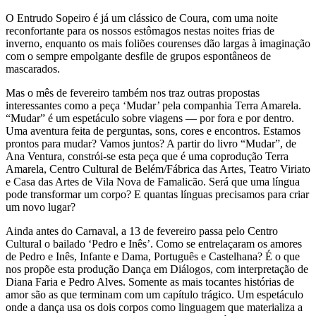
O Entrudo Sopeiro é já um clássico de Coura, com uma noite
reconfortante para os nossos estômagos nestas noites frias de
inverno, enquanto os mais foliões courenses dão largas à imaginação
com o sempre empolgante desfile de grupos espontâneos de
mascarados.
Mas o mês de fevereiro também nos traz outras propostas
interessantes como a peça ‘Mudar’ pela companhia Terra Amarela.
“Mudar” é um espetáculo sobre viagens — por fora e por dentro.
Uma aventura feita de perguntas, sons, cores e encontros. Estamos
prontos para mudar? Vamos juntos? A partir do livro “Mudar”, de
Ana Ventura, constrói-se esta peça que é uma coprodução Terra
Amarela, Centro Cultural de Belém/Fábrica das Artes, Teatro Viriato
e Casa das Artes de Vila Nova de Famalicão. Será que uma língua
pode transformar um corpo? E quantas línguas precisamos para criar
um novo lugar?
Ainda antes do Carnaval, a 13 de fevereiro passa pelo Centro
Cultural o bailado ‘Pedro e Inês’. Como se entrelaçaram os amores
de Pedro e Inês, Infante e Dama, Português e Castelhana? É o que
nos propõe esta produção Dança em Diálogos, com interpretação de
Diana Faria e Pedro Alves. Somente as mais tocantes histórias de
amor são as que terminam com um capítulo trágico. Um espetáculo
onde a dança usa os dois corpos como linguagem que materializa a