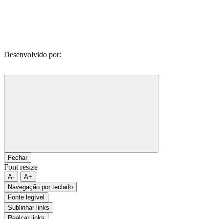
Desenvolvido por:
Fechar
Font resize
A-
A+
Navegação por teclado
Fonte legível
Sublinhar links
Realçar links