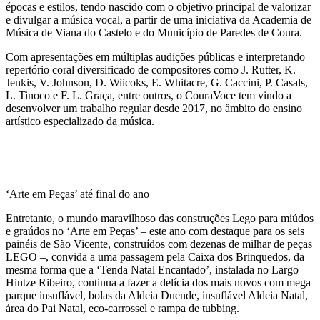
épocas e estilos, tendo nascido com o objetivo principal de valorizar
e divulgar a música vocal, a partir de uma iniciativa da Academia de
Música de Viana do Castelo e do Município de Paredes de Coura.
Com apresentações em múltiplas audições públicas e interpretando
repertório coral diversificado de compositores como J. Rutter, K.
Jenkis, V. Johnson, D. Wiicoks, E. Whitacre, G. Caccini, P. Casals,
L. Tinoco e F. L. Graça, entre outros, o CouraVoce tem vindo a
desenvolver um trabalho regular desde 2017, no âmbito do ensino
artístico especializado da música.
‘Arte em Peças’ até final do ano
Entretanto, o mundo maravilhoso das construções Lego para miúdos
e graúdos no ‘Arte em Peças’ – este ano com destaque para os seis
painéis de São Vicente, construídos com dezenas de milhar de peças
LEGO –, convida a uma passagem pela Caixa dos Brinquedos, da
mesma forma que a ‘Tenda Natal Encantado’, instalada no Largo
Hintze Ribeiro, continua a fazer a delícia dos mais novos com mega
parque insuflável, bolas da Aldeia Duende, insuflável Aldeia Natal,
área do Pai Natal, eco-carrossel e rampa de tubbing.