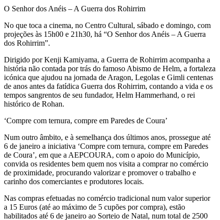
O Senhor dos Anéis – A Guerra dos Rohirrim
No que toca a cinema, no Centro Cultural, sábado e domingo, com
projeções às 15h00 e 21h30, há “O Senhor dos Anéis – A Guerra
dos Rohirrim”.
Dirigido por Kenji Kamiyama, a Guerra de Rohirrim acompanha a
história não contada por trás do famoso Abismo de Helm, a fortaleza
icónica que ajudou na jornada de Aragon, Legolas e Gimli centenas
de anos antes da fatídica Guerra dos Rohirrim, contando a vida e os
tempos sangrentos de seu fundador, Helm Hammerhand, o rei
histórico de Rohan.
‘Compre com ternura, compre em Paredes de Coura’
Num outro âmbito, e à semelhança dos últimos anos, prossegue até
6 de janeiro a iniciativa ‘Compre com ternura, compre em Paredes
de Coura’, em que a AEPCOURA, com o apoio do Município,
convida os residentes bem quem nos visita a comprar no comércio
de proximidade, procurando valorizar e promover o trabalho e
carinho dos comerciantes e produtores locais.
Nas compras efetuadas no comércio tradicional num valor superior
a 15 Euros (até ao máximo de 5 cupões por compra), estão
habilitados até 6 de janeiro ao Sorteio de Natal, num total de 2500