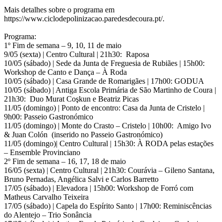
Mais detalhes sobre o programa em
https://www.ciclodepolinizacao.paredesdecoura.pt/.
Programa:
1º Fim de semana – 9, 10, 11 de maio
9/05 (sexta) | Centro Cultural | 21h30: Raposa
10/05 (sábado) | Sede da Junta de Freguesia de Rubiães | 15h00:
Workshop de Canto e Dança – À Roda
10/05 (sábado) | Casa Grande de Romarigães | 17h00: GODUA
10/05 (sábado) | Antiga Escola Primária de São Martinho de Coura |
21h30: Duo Murat Coşkun e Beatriz Picas
11/05 (domingo) | Ponto de encontro: Casa da Junta de Cristelo |
9h00: Passeio Gastronómico
11/05 (domingo) | Monte do Crasto – Cristelo | 10h00: Amigo Ivo
& Juan Colón (inserido no Passeio Gastronómico)
11/05 (domingo)| Centro Cultural | 15h30: À RODA pelas estações
– Ensemble Provinciano
2º Fim de semana – 16, 17, 18 de maio
16/05 (sexta) | Centro Cultural | 21h30: Courávia – Gileno Santana,
Bruno Pernadas, Angélica Salvi e Carlos Barretto
17/05 (sábado) | Elevadora | 15h00: Workshop de Forró com
Matheus Carvalho Teixeira
17/05 (sábado) | Capela do Espírito Santo | 17h00: Reminiscências
do Alentejo – Trio Sonância