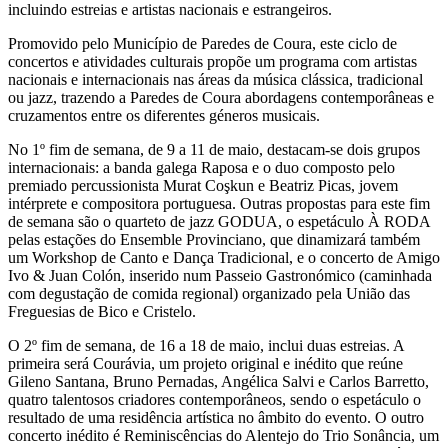
incluindo estreias e artistas nacionais e estrangeiros.
Promovido pelo Município de Paredes de Coura, este ciclo de
concertos e atividades culturais propõe um programa com artistas
nacionais e internacionais nas áreas da música clássica, tradicional
ou jazz, trazendo a Paredes de Coura abordagens contemporâneas e
cruzamentos entre os diferentes géneros musicais.
No 1º fim de semana, de 9 a 11 de maio, destacam-se dois grupos
internacionais: a banda galega Raposa e o duo composto pelo
premiado percussionista Murat Coşkun e Beatriz Picas, jovem
intérprete e compositora portuguesa. Outras propostas para este fim
de semana são o quarteto de jazz GODUA, o espetáculo À RODA
pelas estações do Ensemble Provinciano, que dinamizará também
um Workshop de Canto e Dança Tradicional, e o concerto de Amigo
Ivo & Juan Colón, inserido num Passeio Gastronómico (caminhada
com degustação de comida regional) organizado pela União das
Freguesias de Bico e Cristelo.
O 2º fim de semana, de 16 a 18 de maio, inclui duas estreias. A
primeira será Courávia, um projeto original e inédito que reúne
Gileno Santana, Bruno Pernadas, Angélica Salvi e Carlos Barretto,
quatro talentosos criadores contemporâneos, sendo o espetáculo o
resultado de uma residência artística no âmbito do evento. O outro
concerto inédito é Reminiscências do Alentejo do Trio Sonância, um