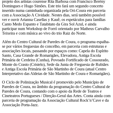
projeto dos artistas courense Rita Barbosa com Francisco Berény
Domingues e Hugo Simões. Este trio fará um segundo concerto
inserido numa caminhada organizada pela Ori-Coura em parceria
com a Associação A Cividade. Nestes dias, será também possível
ver e ouvir Arianna Casellas y Kauê, os espetáculos para famílias
Canto Medo Espanto e Tatabitato da Gira Sol Azul, e ainda
participar num Workshop de Forró orientado por Matheus Carvalho
Teixeira e com música ao vivo do trio Raiz do Norte.
Além do Centro Cultural de Paredes de Coura, o programa espalha-
se por vários freguesias do concelho, em parceria com estruturas e
associações locais, passando por espaços como: Capela do Espírito
Santo, Casa Grande de Romarigães, Elevadora, Antiga Escola
Primária de Cerdeira (Cunha), Povoado Fortificado de Cossourado,
Monte do Crasto (Cristelo), Sede da Junta de Freguesia de Rubiães
e Antiga Escola Primária de São Martinho de Coura (atual Centro
Interpretativo das Aldeias de São Martinho de Coura e Romarigães).
O Ciclo de Polinização Musical é promovido pelo Município de
Paredes de Coura, no âmbito da programação do Centro Cultural de
Paredes de Coura, contando com o apoio da Rede de Teatros e
Cineteatros Portugueses / Direção-Geral das Artes. Conta ainda com
parceria de programação da Associação Cultural Rock’n’Cave e da
Associação Porta-Jazz.